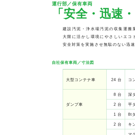
運行部／保有車両
「安全・迅速
建設汚泥・浄水場汚泥の収集運搬
大限に活かし環境にやさしいエコ
安全対策を実施させ無駄のない迅
自社保有車両／寸法図
大型コンテナ車
24 台
コ
8 台
深
ダンプ車
2 台
平
1 台
8
2 台
キ
マ