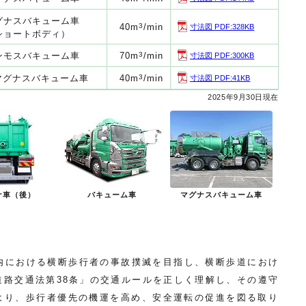
グナスバキューム車
40m
3
/min
寸法図 PDF:328KB
ショートボディ）
ンモスバキューム車
70m
3
/min
寸法図 PDF:300KB
tマグナスバキューム車
40m
3
/min
寸法図 PDF:41KB
2025年9月30日現在
ナ車（後）
バキューム車
マグナスバキューム車
県内における横断歩行者の事故撲滅を目指し、横断歩道におけ
道路交通法第38条」の交通ルールを正しく理解し、その遵守
より、歩行者優先の機運を高め、安全運転の促進を図る取り