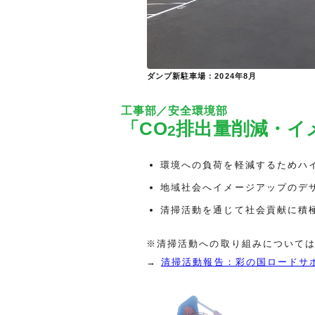
ダンプ新駐車場：2024年8月
工事部／安全環境部
「CO
排出量削減・イ
2
環境への負荷を軽減するためハ
地域社会へイメージアップのデ
清掃活動を通じて社会貢献に積
※清掃活動への取り組みについて
→
清掃活動報告：彩の国ロードサ