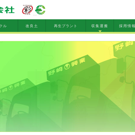
クル
改良土
再生プラント
収集運搬
採用情