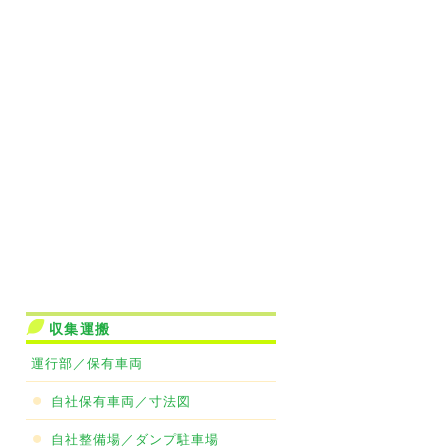
収集運搬
運行部／保有車両
自社保有車両／寸法図
自社整備場／ダンプ駐車場