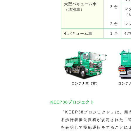
大型バキューム車
3 台
マ
（清掃車）
（
2 台
マ
4tバキューム車
1 台
4
コンテナ車（前）
コンテ
KEEP38プロジェクト
「KEEP38プロジェクト」は、
る歩行者優先義務が規定された「
を表明して模範運転をすることに