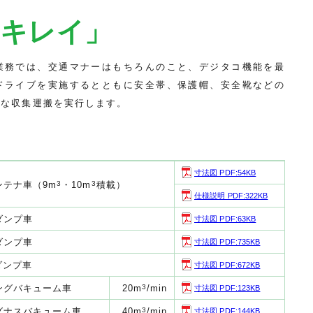
・キレイ」
業務では、交通マナーはもちろんのこと、デジタコ機能を最
ドライブを実施するとともに安全帯、保護帽、安全靴などの
速な収集運搬を実行します。
寸法図 PDF:54KB
ンテナ車（9m
3
・10m
3
積載）
仕様説明 PDF:322KB
ダンプ車
寸法図 PDF:63KB
ダンプ車
寸法図 PDF:735KB
tダンプ車
寸法図 PDF:672KB
ングバキューム車
20m
3
/min
寸法図 PDF:123KB
グナスバキューム車
40m
3
/min
寸法図 PDF:144KB